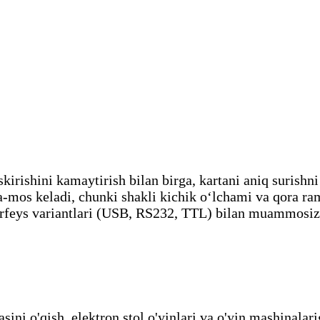
irishini kamaytirish bilan birga, kartani aniq surishni
-mos keladi, chunki shakli kichik oʻlchami va qora ram
nterfeys variantlari (USB, RS232, TTL) bilan muammosiz
sini o'qish, elektron stol o'yinlari va o'yin mashinalar