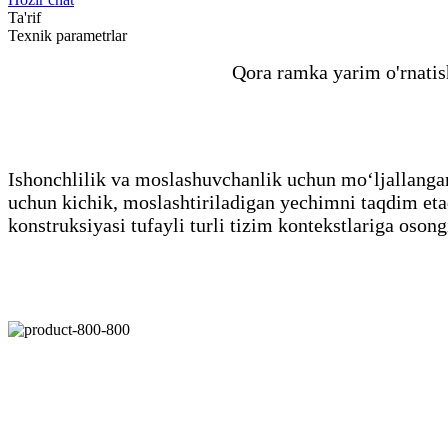
Ta'rif
Texnik parametrlar
Qora ramka yarim o'rnatis
Ishonchlilik va moslashuvchanlik uchun moʻljallangan
uchun kichik, moslashtiriladigan yechimni taqdim eta
konstruksiyasi tufayli turli tizim kontekstlariga osong