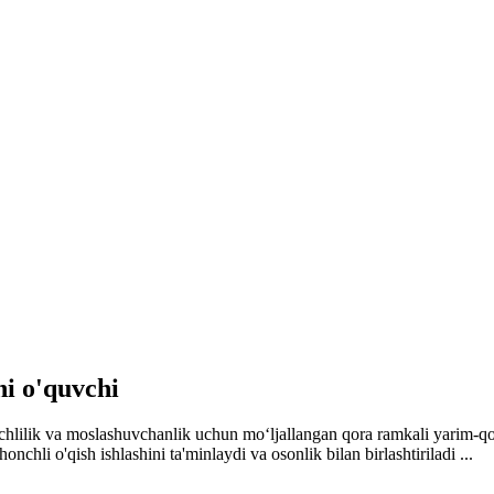
i o'quvchi
lilik va moslashuvchanlik uchun moʻljallangan qora ramkali yarim-qoʻshi
nchli o'qish ishlashini ta'minlaydi va osonlik bilan birlashtiriladi ...