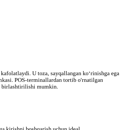
 kafolatlaydi. U toza, sayqallangan koʻrinishga ega
kasi. POS-terminallardan tortib o'rnatilgan
 birlashtirilishi mumkin.
iga kirishni boshqarish uchun ideal.