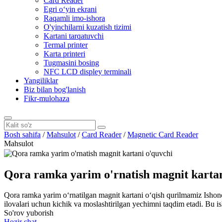
Card Reader
Egri oʻyin ekrani
Raqamli imo-ishora
O'yinchilarni kuzatish tizimi
Kartani tarqatuvchi
Termal printer
Karta printeri
Tugmasini bosing
NFC LCD displey terminali
Yangiliklar
Biz bilan bog'lanish
Fikr-mulohaza
Bosh sahifa
/
Mahsulot
/
Card Reader
/
Magnetic Card Reader
Mahsulot
Qora ramka yarim o'rnatish magnit kartan
Qora ramka yarim oʻrnatilgan magnit kartani oʻqish qurilmamiz Ishonch
ilovalari uchun kichik va moslashtirilgan yechimni taqdim etadi. Bu isho
So'rov yuborish
Hozir chat