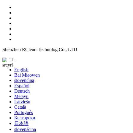
Shenzhen RCleud Technolog Co., LTD
Til
English
Bai Miaowen
slovenčina
Español
Deutsch
Melayu
Latviešu
Català
Português
Български
日本語
slovenščina