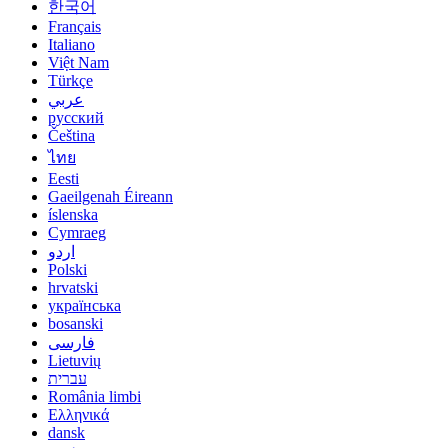
한국어
Français
Italiano
Việt Nam
Türkçe
عربي
русский
Čeština
ไทย
Eesti
Gaeilgenah Éireann
íslenska
Cymraeg
اردو
Polski
hrvatski
українська
bosanski
فارسی
Lietuvių
עברית
România limbi
Ελληνικά
dansk