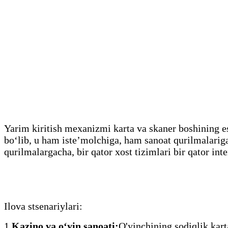
Yarim kiritish mexanizmi karta va skaner boshining esk
boʻlib, u ham isteʼmolchiga, ham sanoat qurilmalariga
qurilmalargacha, bir qator xost tizimlari bir qator i
Ilova stsenariylari:
1,
Kazino va oʻyin sanoati:
O'yinchining sodiqlik karta