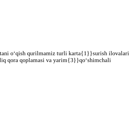
ani oʻqish qurilmamiz turli karta{1}}surish ilovalari
illiq qora qoplamasi va yarim{3}}qo‘shimchali