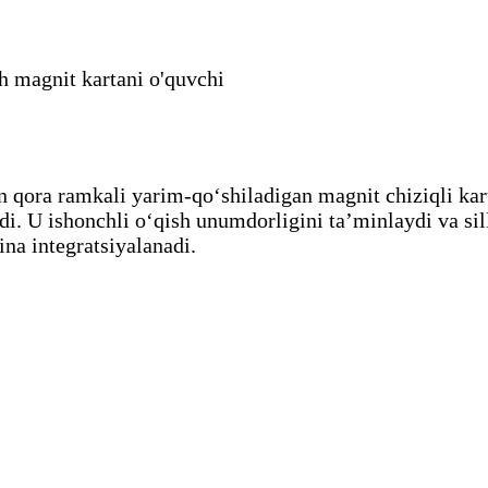
h magnit kartani o'quvchi
 qora ramkali yarim-qoʻshiladigan magnit chiziqli kart
di. U ishonchli o‘qish unumdorligini ta’minlaydi va s
ina integratsiyalanadi.