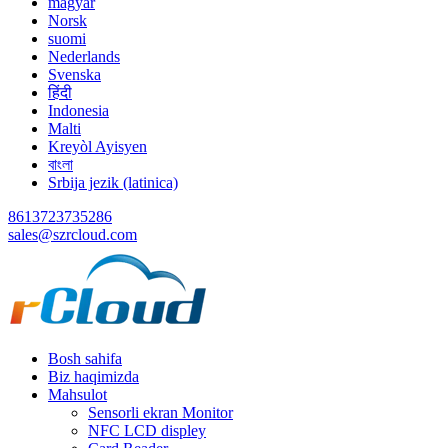
magyar
Norsk
suomi
Nederlands
Svenska
हिंदी
Indonesia
Malti
Kreyòl Ayisyen
বাংলা
Srbija jezik (latinica)
8613723735286
sales@szrcloud.com
Bosh sahifa
Biz haqimizda
Mahsulot
Sensorli ekran Monitor
NFC LCD displey