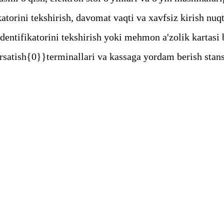
torini tekshirish, davomat vaqti va xavfsiz kirish nuqt
entifikatorini tekshirish yoki mehmon a'zolik kartasi 
rsatish{0}}terminallari va kassaga yordam berish stansi